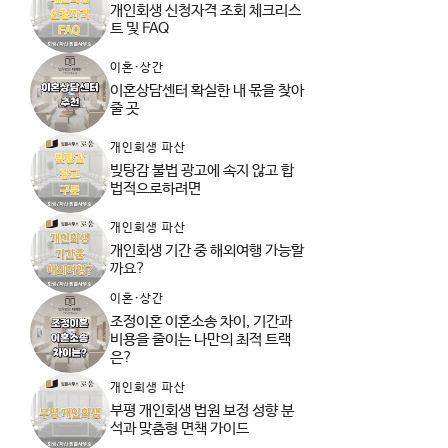
개인회생 신청자격 조회 체크리스
트 및 FAQ
이혼·상간
이혼상담센터 확실한 내 몫을 찾아
줄 곳
개인회생 파산
빚탕감 불법 광고에 속지 않고 합
법적으로하려면
개인회생 파산
개인회생 기간 중 해외여행 가능할
까요?
이혼·상간
조정이혼 이혼소송 차이, 기간과
비용을 줄이는 나만의 최적 트랙
은?
개인회생 파산
부평 개인회생 법원 보정 성향 분
석과 맞춤형 면책 가이드