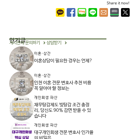
Share it now!
인기글
게시판에 문의하기
상담받기
이혼·상간
이혼상담이 필요한 경우는 언제?
이혼·상간
인천 이혼 전문 변호사 추천 비용
꼭 알아야 할 정보는
개인회생 파산
채무탕감제도 빚탕감 조건 총정
리, 당신도 90% 감면 받을 수 있
습니다
개인회생 파산
대구개인회생 전문 변호사 인가율
의 비밀은