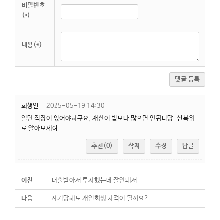
비밀번호
(*)
내용(*)
댓글 등록
회생인
2025-05-19 14:30
일단 직장이 있어야하구요, 재산이 빚보다 많으면 안됩니당. 신복위
로 알아보세여
추천(0)
삭제
수정
답글
이전
대출받아서 투자했는데 잘안돼서
다음
사기당해도 개인회생 자격이 될까요?