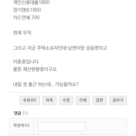
개인신용대출1800
장기렌트1800
카드연체 700
현재 무직
그리고 지금 주택소유자인데 남편이랑 공동명의고
이혼중입니다
물론 재산분할중이구요
내일 첫 출근 하는데.. 가능할까요?
추천
(0)
목록
수정
삭제
답변
글쓰기
댓글
[
1
]
작성자(*)