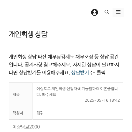
컨
텐
메
츠
뉴
로
개인회생 상담
건
너
뛰
개인회생 상담 파산 채무탕감제도 채무조정 등 상담 공간
기
입니다. 공지사항 참고해주세요. 자세한 상담이 필요하시
다면 상담받기를 이용해주세요.
상담받기
<- 클릭
이정도로 개인회생 신청자격 가능할까요 이혼중입니
제목
다. 봐주세요
2025-05-16 18:42
작성자
훠궈
차량담보2000