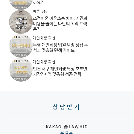
까요?
이혼·상간
조정이혼 이혼소송 차이, 기간과
비용을 줄이는 나만의 최적 트랙
은?
개인회생 파산
부평 개인회생 법원 보정 성향 분
석과 맞춤형 면책 가이드
개인회생 파산
인천 서구 개인회생 특성 모르면
기각?지역 맞춤형 성공 전략
상담받기
KAKAO @LAWHID
로실드