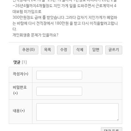
전직장에서 24.12월~25년.12월까지 1년정도 다니다가 26년 2월
~26년4월까지4개월정도 지인 가게 일을 도와주면서 근로계약서 4
대보험 미가입으로
300만원정도 급여 를 받았습니다.그러다 갑자기 지인가게가 폐업하
는 바람에 다시 전직장에서 180만원 을 받고 다시 이직을할려고합니
다.
개인회생중 문제가 있을까요?
추천
(0)
목록
수정
삭제
답변
글쓰기
댓글
[
1
]
작성자(*)
비밀번호
(*)
내용(*)