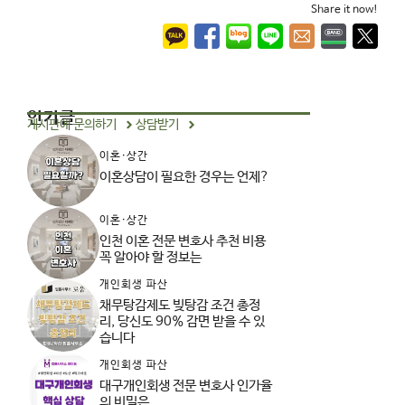
Share it now!
인기글
게시판에 문의하기
상담받기
이혼·상간
이혼상담이 필요한 경우는 언제?
이혼·상간
인천 이혼 전문 변호사 추천 비용
꼭 알아야 할 정보는
개인회생 파산
채무탕감제도 빚탕감 조건 총정
리, 당신도 90% 감면 받을 수 있
습니다
개인회생 파산
대구개인회생 전문 변호사 인가율
의 비밀은